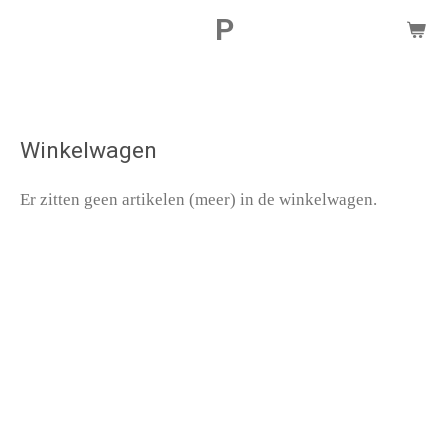
P
Ga
direct
naar
de
Winkelwagen
hoofdinhoud
Er zitten geen artikelen (meer) in de winkelwagen.